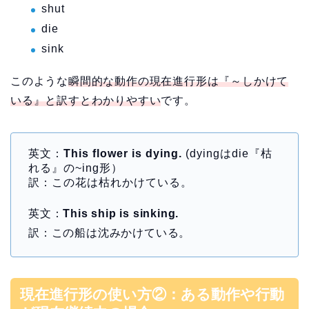
shut
die
sink
このような
瞬間的な動作の現在進行形は『～しかけて
いる』と訳すとわかりやすい
です。
英文：
This flower is dying.
(dyingはdie『枯
れる』の~ing形）
訳：この花は枯れかけている。
英文：
This ship is sinking.
訳：この船は沈みかけている。
現在進行形の使い方②：ある動作や行動